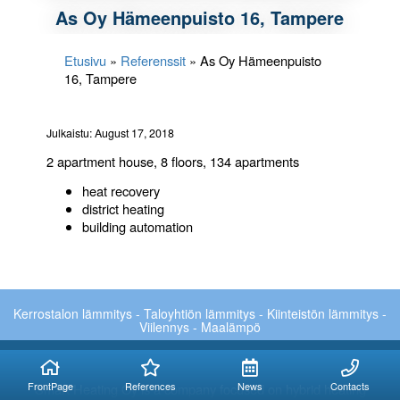
As Oy Hämeenpuisto 16, Tampere
Etusivu
»
Referenssit
»
As Oy Hämeenpuisto
16, Tampere
Julkaistu: August 17, 2018
2 apartment house, 8 floors, 134 apartments
heat recovery
district heating
building automation
Kerrostalon lämmitys - Taloyhtiön lämmitys - Kiinteistön lämmitys -
Viilennys - Maalämpö
FrontPage
References
News
Contacts
Smart Heating Oy is a company focused on hybrid heating