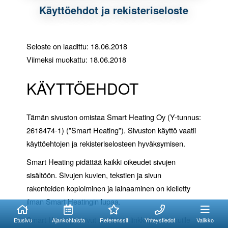
Käyttöehdot ja rekisteriseloste
Seloste on laadittu: 18.06.2018
Viimeksi muokattu: 18.06.2018
KÄYTTÖEHDOT
Tämän sivuston omistaa Smart Heating Oy (Y-tunnus:
2618474-1) (”Smart Heating”). Sivuston käyttö vaatii
käyttöehtojen ja rekisteriselosteen hyväksymisen.
Smart Heating pidättää kaikki oikeudet sivujen
sisältöön. Sivujen kuvien, tekstien ja sivun
rakenteiden kopioiminen ja lainaaminen on kielletty
Kuinka voimme
Kuinka voimme
ilman Smart Heatingin lupaa.
auttaa?
auttaa?
Smart Heatingin sivut sisältävät linkkejä ulos muille
Etusivu
Ajankohtaista
Referenssit
Yhteystiedot
Valikko