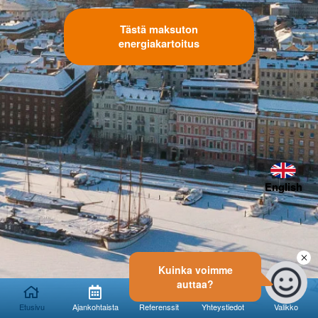
Tästä maksuton
energiakartoitus
English
Kuinka voimme
auttaa?
Etusivu
Ajankohtaista
Referenssit
Yhteystiedot
Valikko