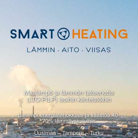
Maalämpö ja lämmön talteenotto
(LTO/PILP) isoihin kiinteistöihin
parempi energiatehokkuus ja säästöä 40-
70% lämmityskuluihin
Uusimaa – Tampere – Turku