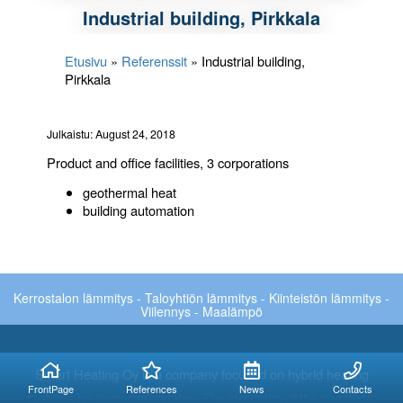
Industrial building, Pirkkala
Etusivu
»
Referenssit
»
Industrial building,
Pirkkala
Julkaistu: August 24, 2018
Product and office facilities, 3 corporations
geothermal heat
building automation
Kerrostalon lämmitys - Taloyhtiön lämmitys - Kiinteistön lämmitys -
Viilennys - Maalämpö
Smart Heating Oy is a company focused on hybrid heating
FrontPage
References
News
Contacts
systems for large real estates. The strengths of the company,