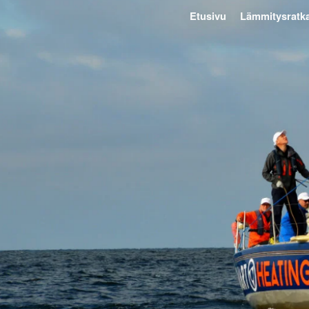
Etusivu
Lämmitysratka