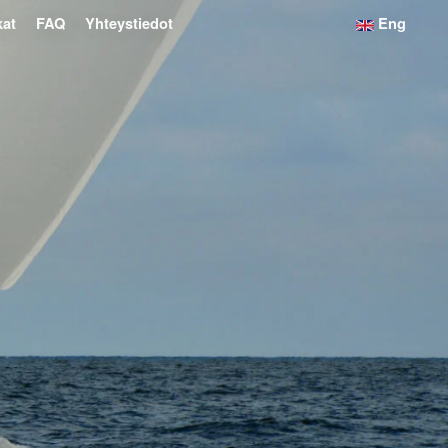
kat
FAQ
Yhteystiedot
Eng