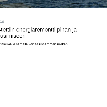
2026
ettiin energiaremontti pihan ja
uusimiseen
vaa tekemällä samalla kertaa useamman urakan