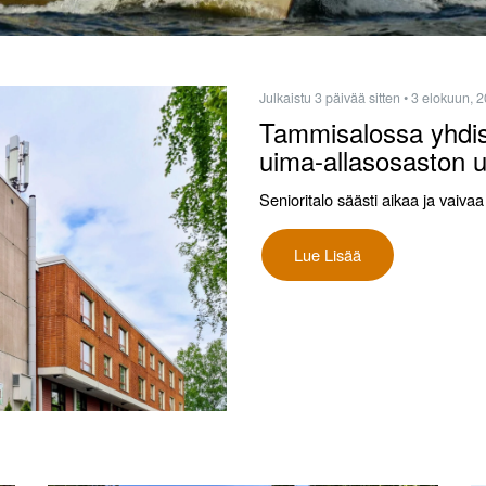
Julkaistu 3 päivää sitten
• 3 elokuun, 
Tammisalossa yhdist
uima-allasosaston 
Senioritalo säästi aikaa ja vai
Lue Lisää