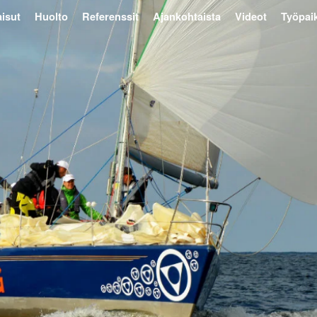
isut
Huolto
Referenssit
Ajankohtaista
Videot
Työpai