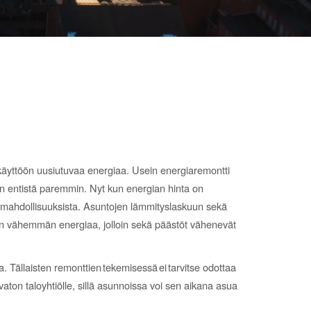
käyttöön uusiutuvaa energiaa. Usein energiaremontti
aan entistä paremmin. Nyt kun energian hinta on
en mahdollisuuksista. Asuntojen lämmityslaskuun sekä
an vähemmän energiaa, jolloin sekä päästöt vähenevät
 Tällaisten remonttien tekemisessä ei tarvitse odottaa
aton taloyhtiölle, sillä asunnoissa voi sen aikana asua