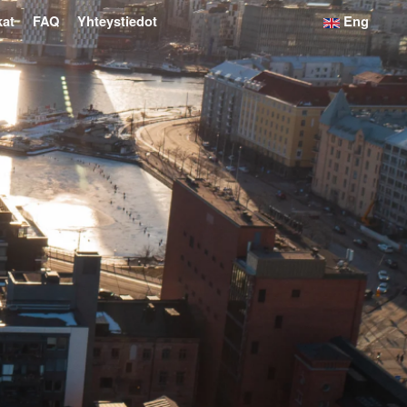
kat
FAQ
Yhteystiedot
Eng