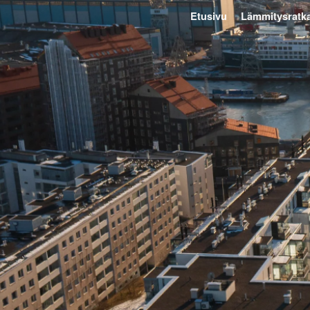
Etusivu
Lämmitysratka