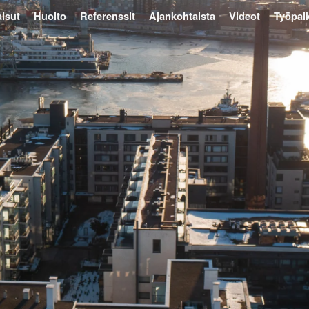
isut
Huolto
Referenssit
Ajankohtaista
Videot
Työpai