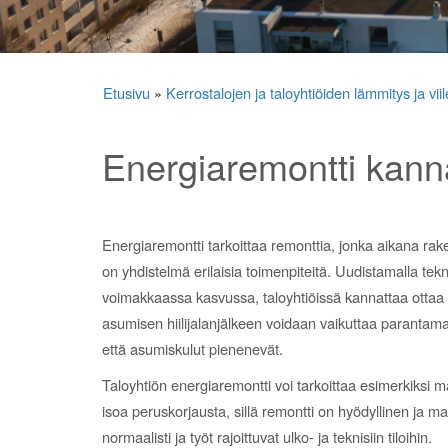
Etusivu
»
Kerrostalojen ja taloyhtiöiden lämmitys ja vii
Energiaremontti kann
Energiaremontti tarkoittaa remonttia, jonka aikana r
on yhdistelmä erilaisia toimenpiteitä. Uudistamalla tek
voimakkaassa kasvussa, taloyhtiöissä kannattaa ottaa s
asumisen hiilijalanjälkeen voidaan vaikuttaa paranta
että asumiskulut pienenevät.
Taloyhtiön energiaremontti voi tarkoittaa esimerkiksi 
isoa peruskorjausta, sillä remontti on hyödyllinen ja m
normaalisti ja työt rajoittuvat ulko- ja teknisiin tiloihin.