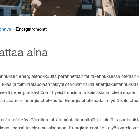
lennys
»
Energiaremontti
attaa aina
akennuksen energiatehokkuutta parannetaan tai rakennuksessa otetaan 
niikkaa ja toimintatapojaan taloyhtiöt voivat hallita energiakustannuksi
elvää energiankäyttöön liittyvistä uusista ratkaisuista ja tulevaisuud
malla asunnon energiatehokkuutta. Energiatehokkuuden myötä kuluteta
maalämmön käyttöönottoa tai lämmöntalteenottojärjestelmän asentamista.
aksaa itsensä takaisin sellaisenaan. Energiaremontti on myös varsin vaiv