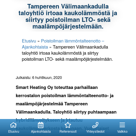
Tampereen Välimaankadulla
taloyhtiö irtoaa kaukolämmöstä ja
siirtyy poistoilman LTO- sekä
maalämpöjärjestelmään.
Etusivu
»
Poistoilman lämmöntalteenotto –
Ajankohtaista
»
Tampereen Välimaankadulla
taloyhtiö irtoaa kaukolämmöstä ja siirtyy
poistoilman LTO- sekä maalämpöjärjestelmään.
Julkaistu: 6 huhtikuun, 2020
Smart Heating Oy toteuttaa parhaillaan
kerrostalon poistoilman lämmöntalteenotto- ja
maalämpöjärjestelmää Tampereen
Välimaankadulla. Taloyhtiö siirtyy puhtaampaan
Kuinka voimme
Kuinka voimme
hybridilämmitykseen ja irtautuu
auttaa?
auttaa?
kaukolämpöverkosta kokonaan. Vuosittaiset
Etusivu
Ajankohtaista
Referenssit
Yhteystiedot
Valikko