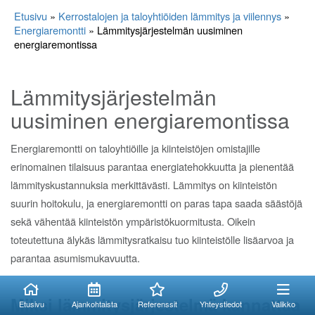
Etusivu
»
Kerrostalojen ja taloyhtiöiden lämmitys ja viilennys
»
Energiaremontti
»
Lämmitysjärjestelmän uusiminen
energiaremontissa
Lämmitysjärjestelmän
uusiminen energiaremontissa
Energiaremontti on taloyhtiöille ja kiinteistöjen omistajille
erinomainen tilaisuus parantaa energiatehokkuutta ja pienentää
lämmityskustannuksia merkittävästi. Lämmitys on kiinteistön
suurin hoitokulu, ja energiaremontti on paras tapa saada säästöjä
sekä vähentää kiinteistön ympäristökuormitusta. Oikein
toteutettuna älykäs lämmitysratkaisu tuo kiinteistölle lisäarvoa ja
parantaa asumismukavuutta.
Kuinka voimme
Kuinka voimme
auttaa?
auttaa?
Miksi lämmitysjärjestelmä kannattaa
Etusivu
Ajankohtaista
Referenssit
Yhteystiedot
Valikko