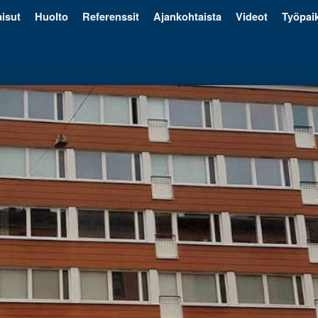
isut
Huolto
Referenssit
Ajankohtaista
Videot
Työpai