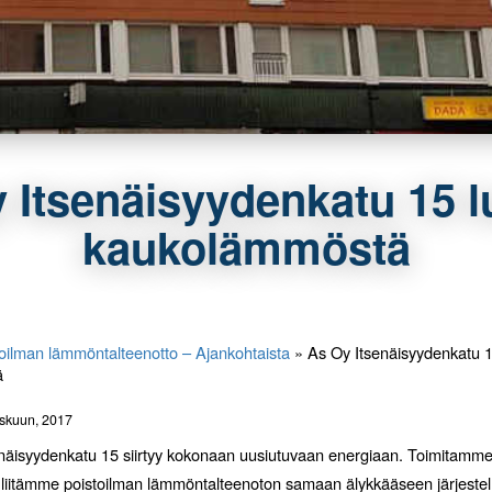
 Itsenäisyydenkatu 15 
kaukolämmöstä
oilman lämmöntalteenotto – Ajankohtaista
»
As Oy Itsenäisyydenkatu 
ä
askuun, 2017
näisyydenkatu 15 siirtyy kokonaan uusiutuvaan energiaan. Toimitamme 
iitämme poistoilman lämmöntalteenoton samaan älykkääseen järjest