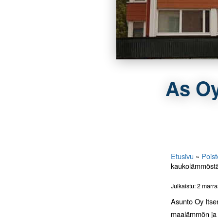
As Oy
Etusivu
»
Poist
kaukolämmöst
Julkaistu: 2 marr
Asunto Oy Itse
maalämmön ja l