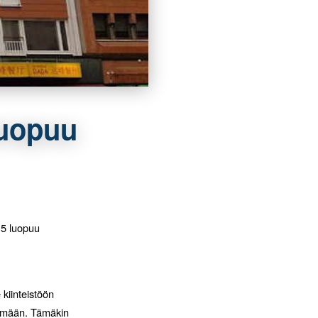
luopuu
15 luopuu
kiinteistöön
elmään. Tämäkin