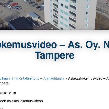
kemusvideo – As. Oy. N
Tampere
oilman lämmöntalteenotto – Ajankohtaista
»
Asiakaskokemusvideo – As
ampere
kokuun, 2018
uden asiakaskokemusvideon.