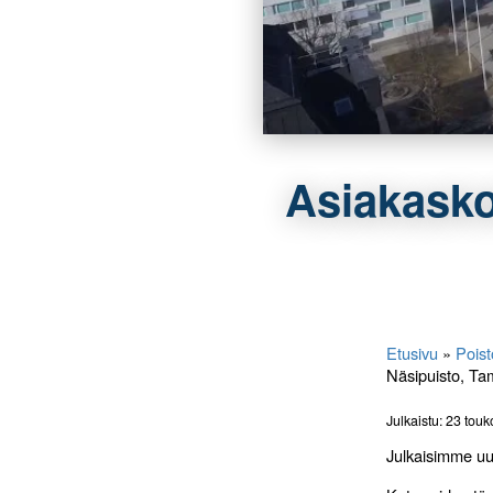
Asiakasko
Etusivu
»
Poist
Näsipuisto, T
Julkaistu: 23 tou
Julkaisimme u