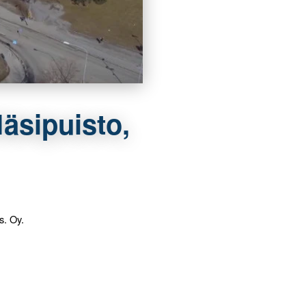
äsipuisto,
. Oy.