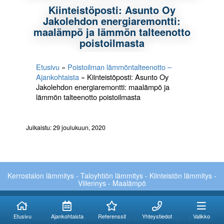
Kiinteistöposti: Asunto Oy
Jakolehdon energiaremontti:
maalämpö ja lämmön talteenotto
poistoilmasta
Etusivu
»
Poistoilman lämmöntalteenotto –
Ajankohtaista
»
Kiinteistöposti: Asunto Oy
Jakolehdon energiaremontti: maalämpö ja
lämmön talteenotto poistoilmasta
Julkaistu: 29 joulukuun, 2020
Kerrostalon lämmitys - Taloyhtiön lämmitys - Kiinteistön lämmitys -
Viilennys - Maalämpö
Kuinka voimme
Kuinka voimme
auttaa?
auttaa?
Etusivu
Ajankohtaista
Referenssit
Yhteystiedot
Valikko
Smart Heating Oy:n ydinliiketoimintaa ovat kiinteistöjen älykkäät