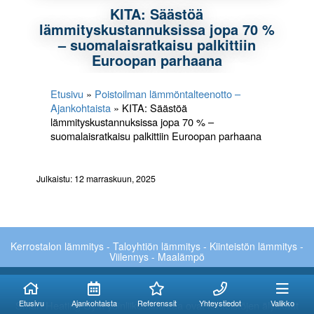
KITA: Säästöä
lämmityskustannuksissa jopa 70 %
– suomalaisratkaisu palkittiin
Euroopan parhaana
Etusivu
»
Poistoilman lämmöntalteenotto –
Ajankohtaista
»
KITA: Säästöä
lämmityskustannuksissa jopa 70 % –
suomalaisratkaisu palkittiin Euroopan parhaana
Julkaistu: 12 marraskuun, 2025
Kerrostalon lämmitys - Taloyhtiön lämmitys - Kiinteistön lämmitys -
Viilennys - Maalämpö
Kuinka voimme
Kuinka voimme
auttaa?
auttaa?
Etusivu
Ajankohtaista
Referenssit
Yhteystiedot
Valikko
Smart Heating Oy:n ydinliiketoimintaa ovat kiinteistöjen älykkäät