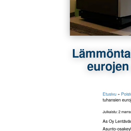
Lämmöntal
eurojen
Etusivu
»
Poist
tuhansien eur
Julkaistu: 2 marr
As Oy Lentävän
Asunto-osakeyht