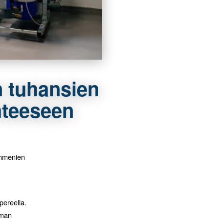
 tuhansien
hteeseen
ymmenien
pereella.
lman