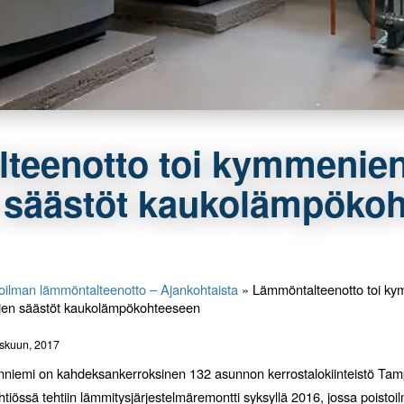
teenotto toi kymmenien
 säästöt kaukolämpöko
oilman lämmöntalteenotto – Ajankohtaista
»
Lämmöntalteenotto toi k
ojen säästöt kaukolämpökohteeseen
askuun, 2017
niemi on kahdeksankerroksinen 132 asunnon kerrostalokiinteistö Tam
iössä tehtiin lämmitysjärjestelmäremontti syksyllä 2016, jossa poistoi