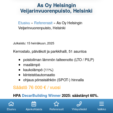
As Oy Helsingin
Veijarinvuorenpuisto, Helsinki
Etusivu
»
Referenssit
»
As Oy Helsingin
Veijarinvuorenpuisto, Helsinki
Julkaistu: 15 heinäkuun, 2025
Kerrostalo, päiväkoti ja parkkihalli, 51 asuntoa
poistoilman lämmön talteenotto (LTO / PILP)
maalämpö
kaukolämpö (11%)
kiinteistöautomaatio
ohjaus pörssisähkön (SPOT-) hinnalla
Säästö 76 000 € / vuosi
HPA
DecarBuilding Winner
2025: säästänyt 60%.
Kuinka voimme
Kuinka voimme
auttaa?
auttaa?
Etusivu
Ajankohtaista
Referenssit
Yhteystiedot
Valikko