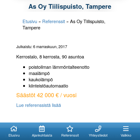
As Oy Tiilispuisto, Tampere
Etusivu
»
Referenssit
»
As Oy Tiilispuisto,
Tampere
Julkaistu: 6 marraskuun, 2017
Kerrostalo, 8 kerrosta, 90 asuntoa
poistoilman lämmöntalteenotto
maalämpö
kaukolämpö
kiinteistöautomaatio
Säästöt 42 000 € / vuosi
Lue referenssistä lisää
Kuinka voimme
Kuinka voimme
auttaa?
auttaa?
Etusivu
Ajankohtaista
Referenssit
Yhteystiedot
Valikko
Kerrostalon lämmitys - Taloyhtiön lämmitys - Kiinteistön lämmitys -