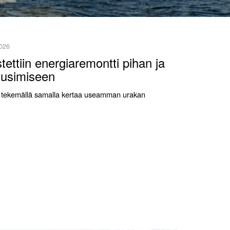
2026
ettiin energiaremontti pihan ja
uusimiseen
vaa tekemällä samalla kertaa useamman urakan