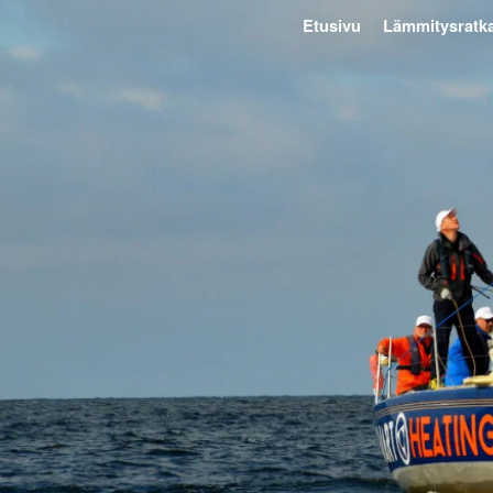
Etusivu
Lämmitysratka