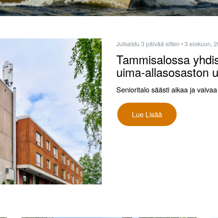
Julkaistu 3 päivää sitten
• 3 elokuun, 
Tammisalossa yhdist
uima-allasosaston 
Senioritalo säästi aikaa ja vai
Lue Lisää