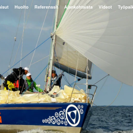
isut
Huolto
Referenssit
Ajankohtaista
Videot
Työpai