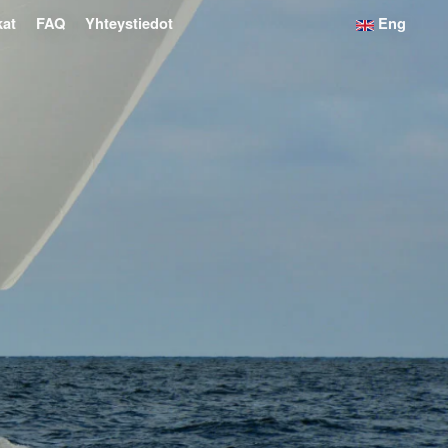
kat
FAQ
Yhteystiedot
Eng