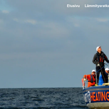
Etusivu
Lämmitysratka