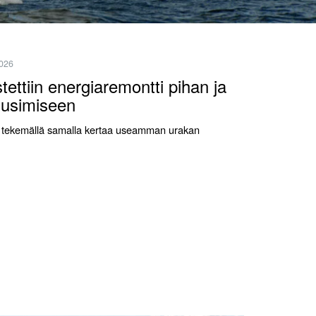
2026
ettiin energiaremontti pihan ja
uusimiseen
vaa tekemällä samalla kertaa useamman urakan