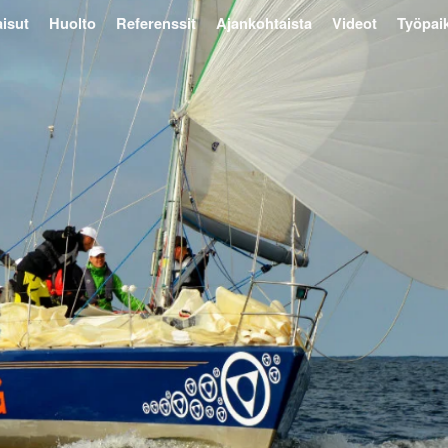
isut
Huolto
Referenssit
Ajankohtaista
Videot
Työpai