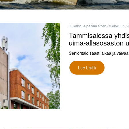
Julkaistu 4 päivää sitten
• 3 elokuun, 
Tammisalossa yhdist
uima-allasosaston 
Senioritalo säästi aikaa ja vai
Lue Lisää