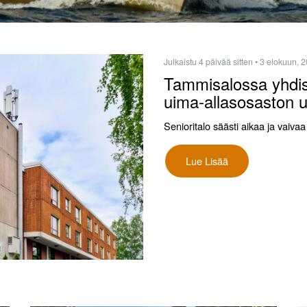
Julkaistu 4 päivää sitten
• 3 elokuun, 
Tammisalossa yhdist
uima-allasosaston 
Senioritalo säästi aikaa ja vai
Lue Lisää