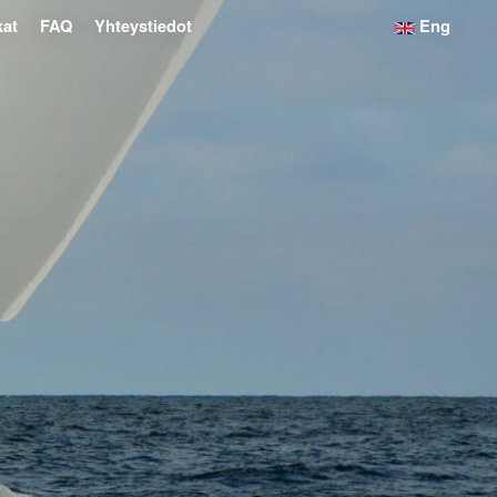
kat
FAQ
Yhteystiedot
Eng