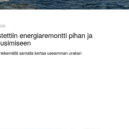
2026
ettiin energiaremontti pihan ja
uusimiseen
vaa tekemällä samalla kertaa useamman urakan