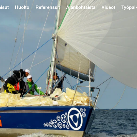
isut
Huolto
Referenssit
Ajankohtaista
Videot
Työpai