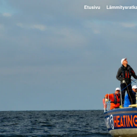
Etusivu
Lämmitysratka