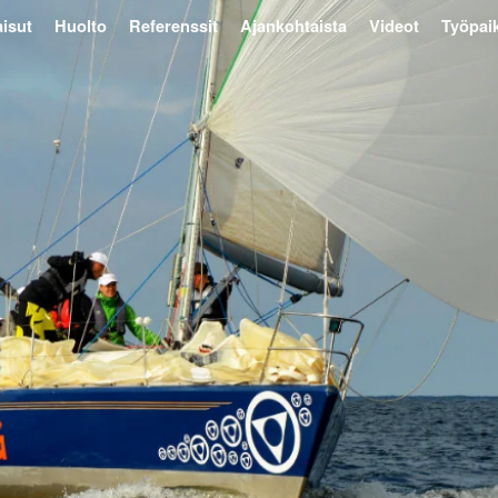
isut
Huolto
Referenssit
Ajankohtaista
Videot
Työpai