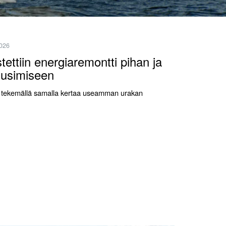
2026
ettiin energiaremontti pihan ja
uusimiseen
vaa tekemällä samalla kertaa useamman urakan