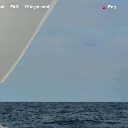
kat
FAQ
Yhteystiedot
Eng