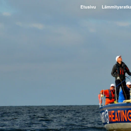
Etusivu
Lämmitysratka