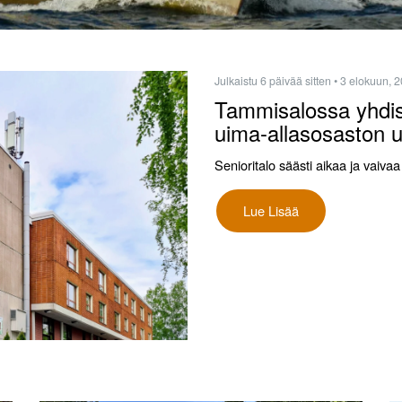
Julkaistu 6 päivää sitten
• 3 elokuun, 
Tammisalossa yhdist
uima-allasosaston 
Senioritalo säästi aikaa ja vai
Lue Lisää