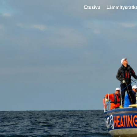
Etusivu
Lämmitysratka