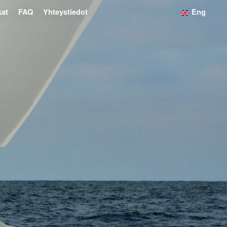
kat
FAQ
Yhteystiedot
Eng