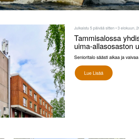
Julkaistu 5 päivää sitten
• 3 elokuun, 
Tammisalossa yhdist
uima-allasosaston 
Senioritalo säästi aikaa ja vai
Lue Lisää