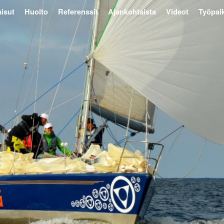
isut
Huolto
Referenssit
Ajankohtaista
Videot
Työpai