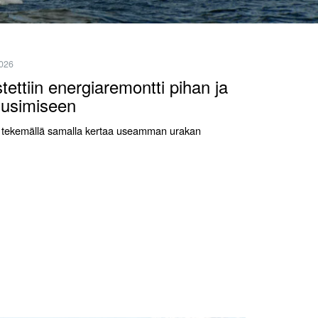
2026
ettiin energiaremontti pihan ja
uusimiseen
vaa tekemällä samalla kertaa useamman urakan