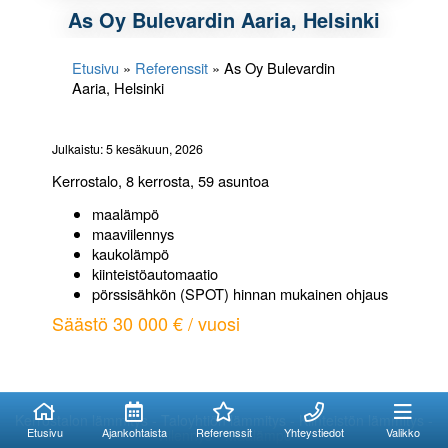
As Oy Bulevardin Aaria, Helsinki
Etusivu
»
Referenssit
»
As Oy Bulevardin
Aaria, Helsinki
Julkaistu: 5 kesäkuun, 2026
Kerrostalo, 8 kerrosta, 59 asuntoa
maalämpö
maaviilennys
kaukolämpö
kiinteistöautomaatio
pörssisähkön (SPOT) hinnan mukainen ohjaus
Säästö 30 000 € / vuosi
Kuinka voimme
Kuinka voimme
auttaa?
auttaa?
Kerrostalon lämmitys - Taloyhtiön lämmitys - Kiinteistön lämmitys -
Etusivu
Ajankohtaista
Referenssit
Yhteystiedot
Valikko
Viilennys - Maalämpö