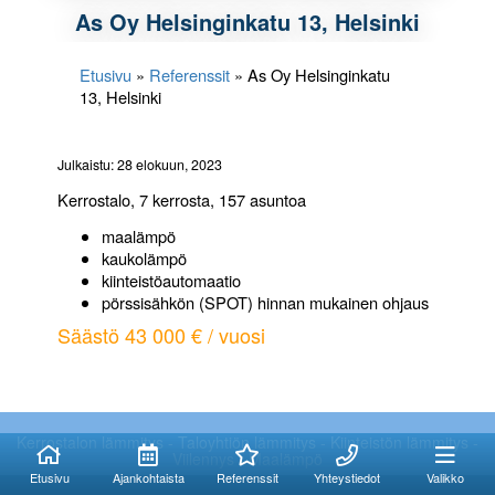
As Oy Helsinginkatu 13, Helsinki
Etusivu
»
Referenssit
»
As Oy Helsinginkatu
13, Helsinki
Julkaistu: 28 elokuun, 2023
Kerrostalo, 7 kerrosta, 157 asuntoa
maalämpö
kaukolämpö
kiinteistöautomaatio
pörssisähkön (SPOT) hinnan mukainen ohjaus
Säästö 43 000 € / vuosi
Kuinka voimme
Kuinka voimme
auttaa?
auttaa?
Kerrostalon lämmitys - Taloyhtiön lämmitys - Kiinteistön lämmitys -
Viilennys - Maalämpö
Etusivu
Ajankohtaista
Referenssit
Yhteystiedot
Valikko