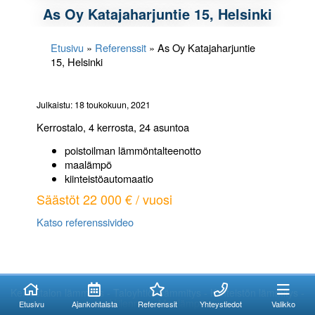
As Oy Katajaharjuntie 15, Helsinki
Etusivu
»
Referenssit
»
As Oy Katajaharjuntie
15, Helsinki
Julkaistu: 18 toukokuun, 2021
Kerrostalo, 4 kerrosta, 24 asuntoa
poistoilman lämmöntalteenotto
maalämpö
kiinteistöautomaatio
Säästöt 22 000 € / vuosi
Katso referenssivideo
Kuinka voimme
Kuinka voimme
auttaa?
auttaa?
Kerrostalon lämmitys - Taloyhtiön lämmitys - Kiinteistön lämmitys -
Viilennys - Maalämpö
Etusivu
Ajankohtaista
Referenssit
Yhteystiedot
Valikko