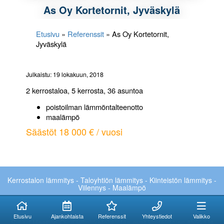
As Oy Kortetornit, Jyväskylä
Etusivu
»
Referenssit
»
As Oy Kortetornit,
Jyväskylä
Julkaistu: 19 lokakuun, 2018
2 kerrostaloa, 5 kerrosta, 36 asuntoa
poistoilman lämmöntalteenotto
maalämpö
Säästöt 18 000 € / vuosi
Kerrostalon lämmitys - Taloyhtiön lämmitys - Kiinteistön lämmitys -
Viilennys - Maalämpö
Kuinka voimme
Kuinka voimme
auttaa?
auttaa?
Etusivu
Ajankohtaista
Referenssit
Yhteystiedot
Valikko
Smart Heating Oy:n ydinliiketoimintaa ovat kiinteistöjen älykkäät