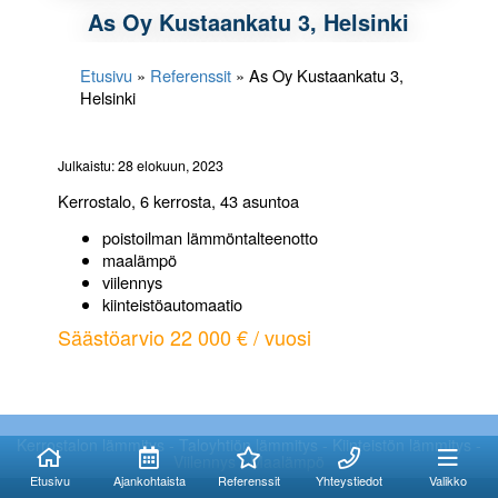
As Oy Kustaankatu 3, Helsinki
Etusivu
»
Referenssit
»
As Oy Kustaankatu 3,
Helsinki
Julkaistu: 28 elokuun, 2023
Kerrostalo, 6 kerrosta, 43 asuntoa
poistoilman lämmöntalteenotto
maalämpö
viilennys
kiinteistöautomaatio
Säästöarvio 22 000 € / vuosi
Kuinka voimme
Kuinka voimme
auttaa?
auttaa?
Kerrostalon lämmitys - Taloyhtiön lämmitys - Kiinteistön lämmitys -
Viilennys - Maalämpö
Etusivu
Ajankohtaista
Referenssit
Yhteystiedot
Valikko