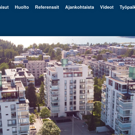
isut
Huolto
Referenssit
Ajankohtaista
Videot
Työpai