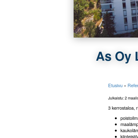
As Oy L
Etusivu
»
Refer
Julkaistu: 2 maal
3 kerrostaloa, r
poistoil
maaläm
kaukolä
kiinteist