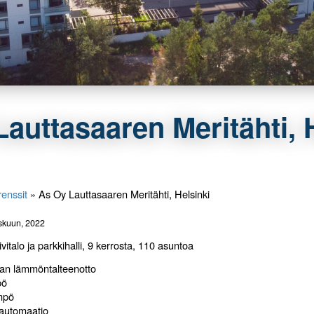
auttasaaren Meritähti, 
enssit
»
As Oy Lauttasaaren Meritähti, Helsinki
iskuun, 2022
ivitalo ja parkkihalli, 9 kerrosta, 110 asuntoa
man lämmöntalteenotto
pö
mpö
öautomaatio