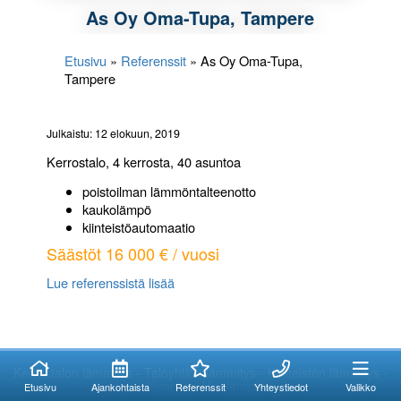
As Oy Oma-Tupa, Tampere
Etusivu
»
Referenssit
»
As Oy Oma-Tupa,
Tampere
Julkaistu: 12 elokuun, 2019
Kerrostalo, 4 kerrosta, 40 asuntoa
poistoilman lämmöntalteenotto
kaukolämpö
kiinteistöautomaatio
Säästöt 16 000 € / vuosi
Lue referenssistä lisää
Kuinka voimme
Kuinka voimme
auttaa?
auttaa?
Kerrostalon lämmitys - Taloyhtiön lämmitys - Kiinteistön lämmitys -
Viilennys - Maalämpö
Etusivu
Ajankohtaista
Referenssit
Yhteystiedot
Valikko