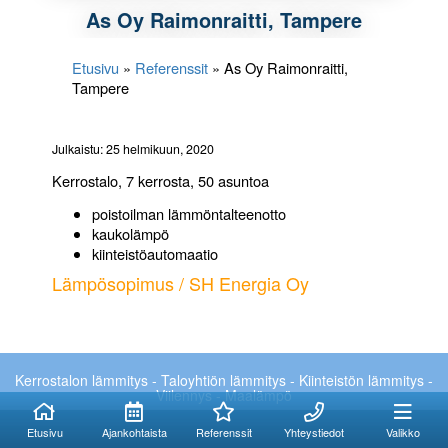
As Oy Raimonraitti, Tampere
Etusivu
»
Referenssit
»
As Oy Raimonraitti,
Tampere
Julkaistu: 25 helmikuun, 2020
Kerrostalo, 7 kerrosta, 50 asuntoa
poistoilman lämmöntalteenotto
kaukolämpö
kiinteistöautomaatio
Lämpösopimus / SH Energia Oy
Kuinka voimme
Kuinka voimme
Kerrostalon lämmitys - Taloyhtiön lämmitys - Kiinteistön lämmitys -
Viilennys - Maalämpö
auttaa?
auttaa?
Etusivu
Ajankohtaista
Referenssit
Yhteystiedot
Valikko