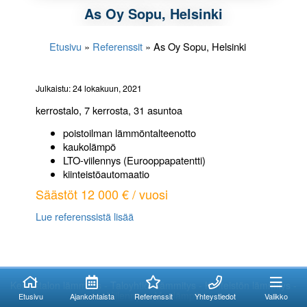
As Oy Sopu, Helsinki
Etusivu
»
Referenssit
»
As Oy Sopu, Helsinki
Julkaistu: 24 lokakuun, 2021
kerrostalo, 7 kerrosta, 31 asuntoa
poistoilman lämmöntalteenotto
kaukolämpö
LTO-viilennys (Eurooppapatentti)
kiinteistöautomaatio
Säästöt 12 000 € / vuosi
Lue referenssistä lisää
Kuinka voimme
Kuinka voimme
auttaa?
auttaa?
Kerrostalon lämmitys - Taloyhtiön lämmitys - Kiinteistön lämmitys -
Viilennys - Maalämpö
Etusivu
Ajankohtaista
Referenssit
Yhteystiedot
Valikko