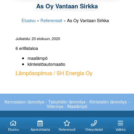
As Oy Vantaan Sirkka
Etusivu
»
Referenssit
»
As Oy Vantaan Sirkka
Julkaistu: 20 elokuun, 2020
6 erillistaloa
maalämpö
kiinteistöautomaatio
Lämpösopimus / SH Energia Oy
Kerrostalon lämmitys - Taloyhtiön lämmitys - Kiinteistön lämmitys -
Viilennys - Maalämpö
Kuinka voimme
Kuinka voimme
auttaa?
auttaa?
Smart Heating Oy:n ydinliiketoimintaa ovat kiinteistöjen älykkäät
Etusivu
Ajankohtaista
Referenssit
Yhteystiedot
Valikko