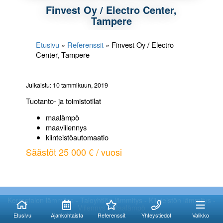
Finvest Oy / Electro Center,
Tampere
Etusivu
»
Referenssit
»
Finvest Oy / Electro
Center, Tampere
Julkaistu: 10 tammikuun, 2019
Tuotanto- ja toimistotilat
maalämpö
maaviilennys
kiinteistöautomaatio
Säästöt 25 000 € / vuosi
Kuinka voimme
Kuinka voimme
auttaa?
auttaa?
Kerrostalon lämmitys - Taloyhtiön lämmitys - Kiinteistön lämmitys -
Viilennys - Maalämpö
Etusivu
Ajankohtaista
Referenssit
Yhteystiedot
Valikko