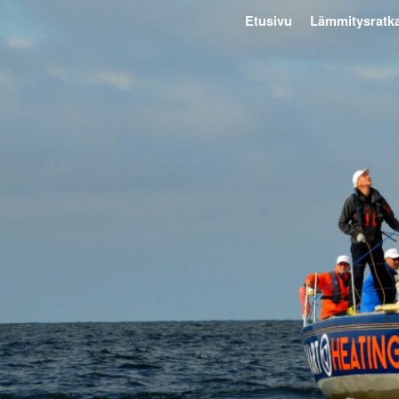
Etusivu
Lämmitysratka