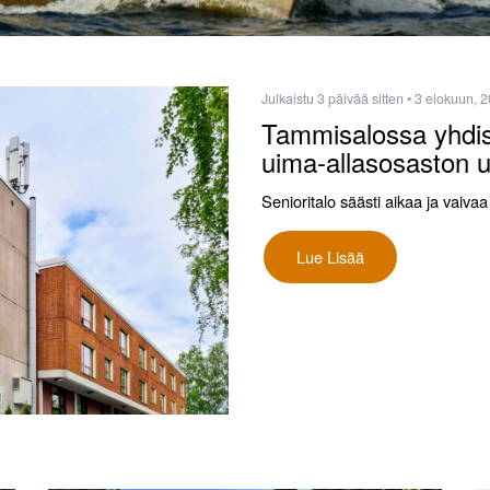
Julkaistu 3 päivää sitten
• 3 elokuun, 
Tammisalossa yhdist
uima-allasosaston 
Senioritalo säästi aikaa ja vai
Lue Lisää