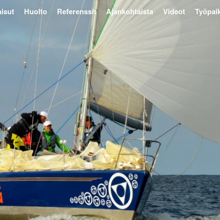
isut
Huolto
Referenssit
Ajankohtaista
Videot
Työpai