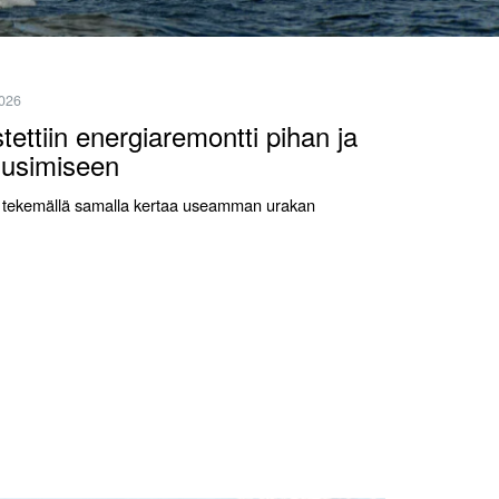
2026
ettiin energiaremontti pihan ja
uusimiseen
vaa tekemällä samalla kertaa useamman urakan