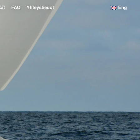
kat
FAQ
Yhteystiedot
Eng