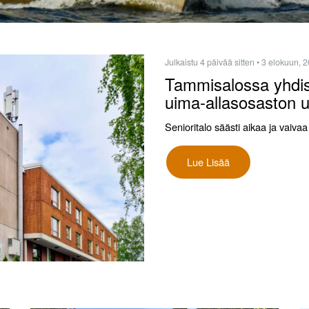
Julkaistu 4 päivää sitten
• 3 elokuun, 
Tammisalossa yhdist
uima-allasosaston 
Senioritalo säästi aikaa ja vai
Lue Lisää