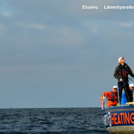
Etusivu
Lämmitysratka