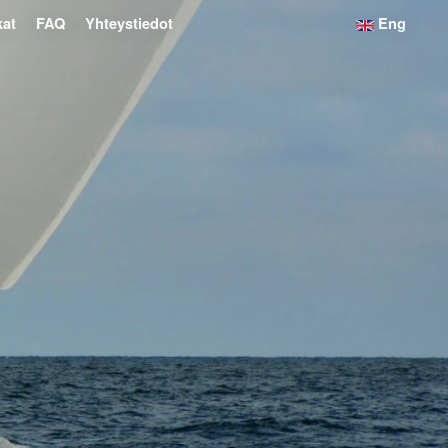
kat
FAQ
Yhteystiedot
Eng