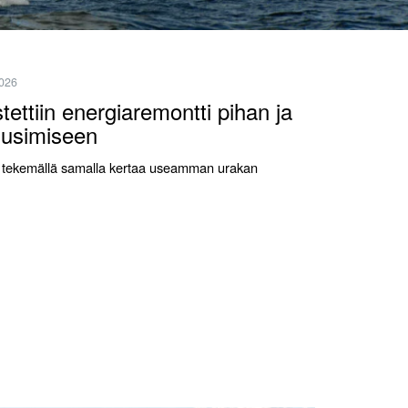
2026
ettiin energiaremontti pihan ja
uusimiseen
vaa tekemällä samalla kertaa useamman urakan