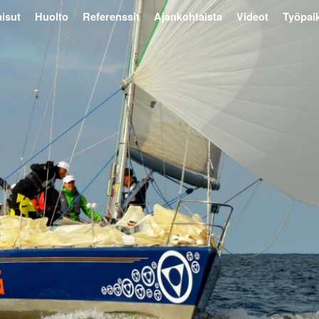
isut
Huolto
Referenssit
Ajankohtaista
Videot
Työpai