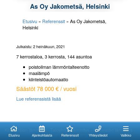
As Oy Jakometsä, Helsinki
Etusivu
»
Referenssit
»
As Oy Jakometsä,
Helsinki
Julkaistu: 2 heinäkuun, 2021
7 kerrostaloa, 3 kerrosta, 144 asuntoa
poistoilman lämmöntalteenotto
maalämpö
kiinteistöautomaatio
Säästöt 78 000 € / vuosi
Lue referenssistä lisää
Kuinka voimme
Kuinka voimme
auttaa?
auttaa?
Kerrostalon lämmitys - Taloyhtiön lämmitys - Kiinteistön lämmitys -
Viilennys - Maalämpö
Etusivu
Ajankohtaista
Referenssit
Yhteystiedot
Valikko